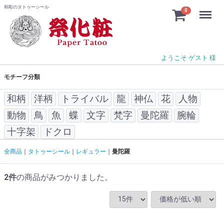
和彫のタトゥーシール
Menu
0
ようこそ ゲスト 様
モチーフ分類
和柄
洋柄
トライバル
龍
神仏
花
人物
動物
鳥
魚
蝶
文字
梵字
曼陀羅
腕輪
十字架
ドクロ
全商品
タトゥーシール
レギュラー
曼陀羅
2
件
の商品がみつかりました。