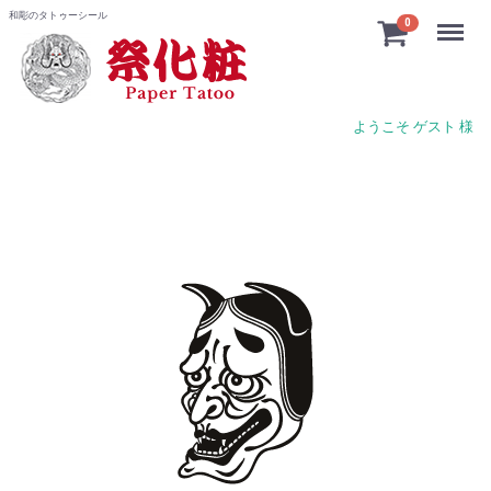
和彫のタトゥーシール
Menu
0
ようこそ ゲスト 様