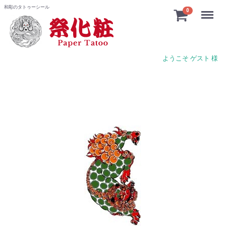
和彫のタトゥーシール
Menu
0
ようこそ ゲスト 様