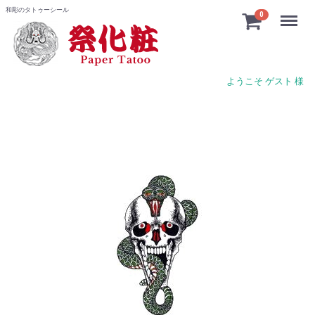
和彫のタトゥーシール
Menu
0
ようこそ ゲスト 様